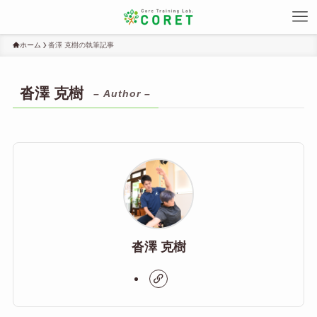
ホーム
沓澤 克樹の執筆記事
沓澤 克樹
– Author –
沓澤 克樹